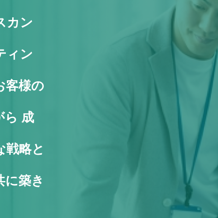
スカン
ティン
お客様の
ら 成
な戦略と
共に築き